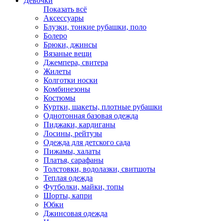
Девочки
Показать всё
Аксессуары
Блузки, тонкие рубашки, поло
Болеро
Брюки, джинсы
Вязаные вещи
Джемпера, свитера
Жилеты
Колготки носки
Комбинезоны
Костюмы
Куртки, шакеты, плотные рубашки
Однотонная базовая одежда
Пиджаки, кардиганы
Лосины, рейтузы
Одежда для детского сада
Пижамы, халаты
Платья, сарафаны
Толстовки, водолазки, свитшоты
Теплая одежда
Футболки, майки, топы
Шорты, капри
Юбки
Джинсовая одежда