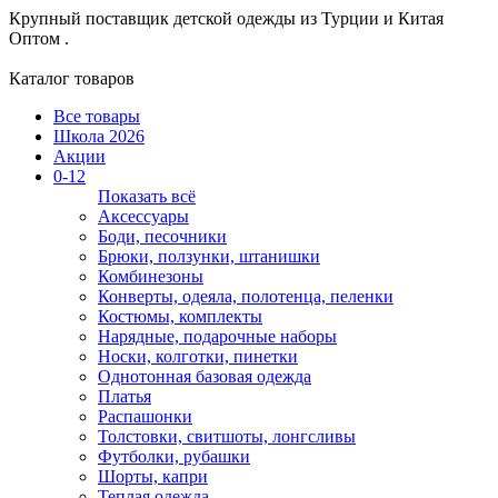
Крупный поставщик детской одежды из
Турции и Китая
Оптом .
Каталог товаров
Все товары
Школа 2026
Акции
0-12
Показать всё
Аксессуары
Боди, песочники
Брюки, ползунки, штанишки
Комбинезоны
Конверты, одеяла, полотенца, пеленки
Костюмы, комплекты
Нарядные, подарочные наборы
Носки, колготки, пинетки
Однотонная базовая одежда
Платья
Распашонки
Толстовки, свитшоты, лонгсливы
Футболки, рубашки
Шорты, капри
Теплая одежда