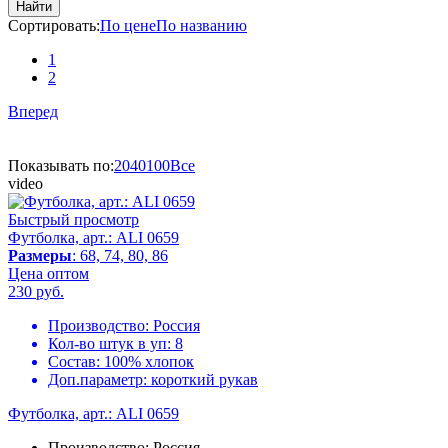
Найти
Сортировать:
По цене
По названию
1
2
Вперед
Показывать по:
20
40
100
Все
video
Быстрый просмотр
Футболка, арт.: ALI 0659
Размеры
: 68, 74, 80, 86
Цена оптом
230
руб.
Производство:
Россия
Кол-во штук в уп:
8
Состав:
100% хлопок
Доп.параметр:
короткий рукав
Футболка, арт.: ALI 0659
Производство:
Россия