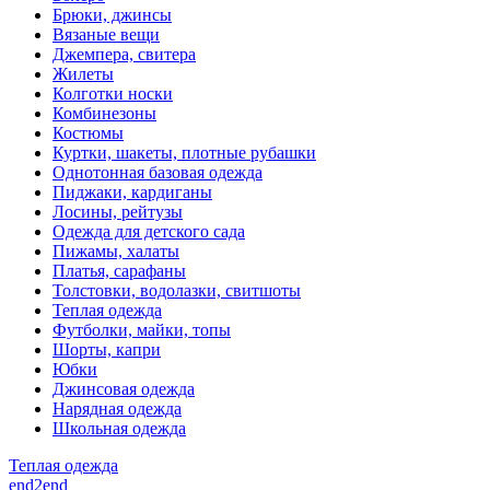
Брюки, джинсы
Вязаные вещи
Джемпера, свитера
Жилеты
Колготки носки
Комбинезоны
Костюмы
Куртки, шакеты, плотные рубашки
Однотонная базовая одежда
Пиджаки, кардиганы
Лосины, рейтузы
Одежда для детского сада
Пижамы, халаты
Платья, сарафаны
Толстовки, водолазки, свитшоты
Теплая одежда
Футболки, майки, топы
Шорты, капри
Юбки
Джинсовая одежда
Нарядная одежда
Школьная одежда
Теплая одежда
end2end