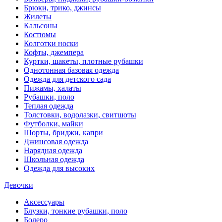
Брюки, трико, джинсы
Жилеты
Кальсоны
Костюмы
Колготки носки
Кофты, джемпера
Куртки, шакеты, плотные рубашки
Однотонная базовая одежда
Одежда для детского сада
Пижамы, халаты
Рубашки, поло
Теплая одежда
Толстовки, водолазки, свитшоты
Футболки, майки
Шорты, бриджи, капри
Джинсовая одежда
Нарядная одежда
Школьная одежда
Одежда для высоких
Девочки
Аксессуары
Блузки, тонкие рубашки, поло
Болеро