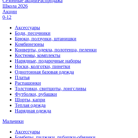
Сезонные акции
Распродажа
Школа 2026
Акции
0-12
Аксессуары
Боди, песочники
Брюки, ползунки, штанишки
Комбинезоны
Конверты, одеяла, полотенца, пеленки
Костюмы, комплекты
Нарядные, подарочные наборы
Носки, колготки, пинетки
Однотонная базовая одежда
Платья
Распашонки
Толстовки, свитшоты, лонгсливы
Футболки, рубашки
Шорты, капри
Теплая одежда
Нарядная одежда
Мальчики
Аксессуары
Бомберы, пиджаки, рубашки-обманки