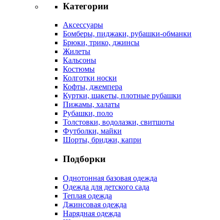
Категории
Аксессуары
Бомберы, пиджаки, рубашки-обманки
Брюки, трико, джинсы
Жилеты
Кальсоны
Костюмы
Колготки носки
Кофты, джемпера
Куртки, шакеты, плотные рубашки
Пижамы, халаты
Рубашки, поло
Толстовки, водолазки, свитшоты
Футболки, майки
Шорты, бриджи, капри
Подборки
Однотонная базовая одежда
Одежда для детского сада
Теплая одежда
Джинсовая одежда
Нарядная одежда