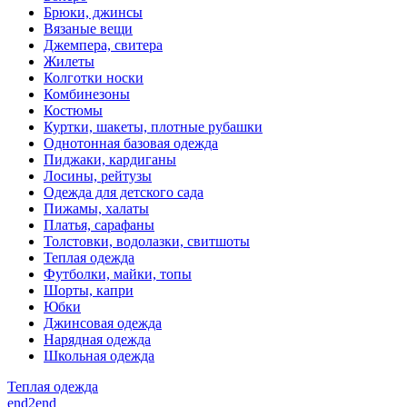
Брюки, джинсы
Вязаные вещи
Джемпера, свитера
Жилеты
Колготки носки
Комбинезоны
Костюмы
Куртки, шакеты, плотные рубашки
Однотонная базовая одежда
Пиджаки, кардиганы
Лосины, рейтузы
Одежда для детского сада
Пижамы, халаты
Платья, сарафаны
Толстовки, водолазки, свитшоты
Теплая одежда
Футболки, майки, топы
Шорты, капри
Юбки
Джинсовая одежда
Нарядная одежда
Школьная одежда
Теплая одежда
end2end