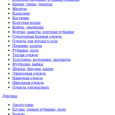
Брюки, трико, джинсы
Жилеты
Кальсоны
Костюмы
Колготки носки
Кофты, джемпера
Куртки, шакеты, плотные рубашки
Однотонная базовая одежда
Одежда для детского сада
Пижамы, халаты
Рубашки, поло
Теплая одежда
Толстовки, водолазки, свитшоты
Футболки, майки
Шорты, бриджи, капри
Джинсовая одежда
Нарядная одежда
Школьная одежда
Одежда для высоких
Девочки
Аксессуары
Блузки, тонкие рубашки, поло
Болеро