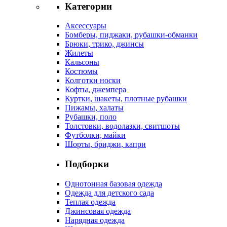
Категории
Аксессуары
Бомберы, пиджаки, рубашки-обманки
Брюки, трико, джинсы
Жилеты
Кальсоны
Костюмы
Колготки носки
Кофты, джемпера
Куртки, шакеты, плотные рубашки
Пижамы, халаты
Рубашки, поло
Толстовки, водолазки, свитшоты
Футболки, майки
Шорты, бриджи, капри
Подборки
Однотонная базовая одежда
Одежда для детского сада
Теплая одежда
Джинсовая одежда
Нарядная одежда