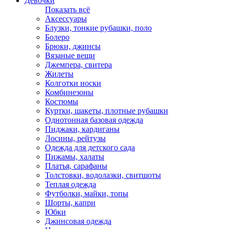
Девочки
Показать всё
Аксессуары
Блузки, тонкие рубашки, поло
Болеро
Брюки, джинсы
Вязаные вещи
Джемпера, свитера
Жилеты
Колготки носки
Комбинезоны
Костюмы
Куртки, шакеты, плотные рубашки
Однотонная базовая одежда
Пиджаки, кардиганы
Лосины, рейтузы
Одежда для детского сада
Пижамы, халаты
Платья, сарафаны
Толстовки, водолазки, свитшоты
Теплая одежда
Футболки, майки, топы
Шорты, капри
Юбки
Джинсовая одежда