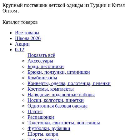
Крупный поставщик детской одежды из
Турции и Китая
Оптом .
Каталог товаров
Все товары
Школа 2026
Акции
0-12
Показать всё
Аксессуары
Боди, песочники
Брюки, ползунки, штанишки
Комбинезоны
Конверты, одеяла, полотенца, пеленки
Костюмы, комплекты
Нарядные, подарочные наборы
Носки, колготки, пинетки
Однотонная базовая одежда
Платья
Распашонки
Толстовки, свитшоты, лонгсливы
Футболки, рубашки
Шорты, капри
Теплая одежда