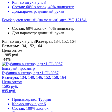
Кол-во штук в уп:
3
Состав:
60% хлопок, 40% полиэстер
Доп.параметр:
длинный рукав
Бомбер утепленный (на молнии), арт.: YQ 1216-1
Состав:
60% хлопок, 40% полиэстер
Доп.параметр:
длинный рукав
Кол-во штук в уп: 3
Размеры
: 134, 152, 164
Размеры
: 134, 152, 164
Цена оптом
1 985
руб.
-44%
Быстрый просмотр
Рубашка в клетку, арт.: LCL 3067
Размеры
: 134, 140, 146, 152, 158, 164
Цена оптом
1595 руб.
895
руб.
Производство:
Турция
Кол-во штук в уп:
6
Состав:
100% хлопок