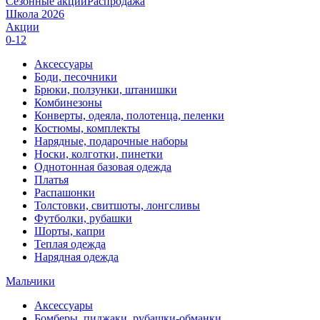
Сезонные акции
Распродажа
Школа 2026
Акции
0-12
Аксессуары
Боди, песочники
Брюки, ползунки, штанишки
Комбинезоны
Конверты, одеяла, полотенца, пеленки
Костюмы, комплекты
Нарядные, подарочные наборы
Носки, колготки, пинетки
Однотонная базовая одежда
Платья
Распашонки
Толстовки, свитшоты, лонгсливы
Футболки, рубашки
Шорты, капри
Теплая одежда
Нарядная одежда
Мальчики
Аксессуары
Бомберы, пиджаки, рубашки-обманки