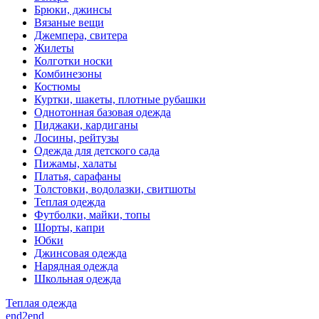
Брюки, джинсы
Вязаные вещи
Джемпера, свитера
Жилеты
Колготки носки
Комбинезоны
Костюмы
Куртки, шакеты, плотные рубашки
Однотонная базовая одежда
Пиджаки, кардиганы
Лосины, рейтузы
Одежда для детского сада
Пижамы, халаты
Платья, сарафаны
Толстовки, водолазки, свитшоты
Теплая одежда
Футболки, майки, топы
Шорты, капри
Юбки
Джинсовая одежда
Нарядная одежда
Школьная одежда
Теплая одежда
end2end