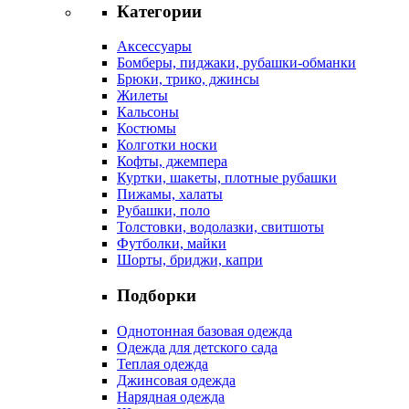
Категории
Аксессуары
Бомберы, пиджаки, рубашки-обманки
Брюки, трико, джинсы
Жилеты
Кальсоны
Костюмы
Колготки носки
Кофты, джемпера
Куртки, шакеты, плотные рубашки
Пижамы, халаты
Рубашки, поло
Толстовки, водолазки, свитшоты
Футболки, майки
Шорты, бриджи, капри
Подборки
Однотонная базовая одежда
Одежда для детского сада
Теплая одежда
Джинсовая одежда
Нарядная одежда