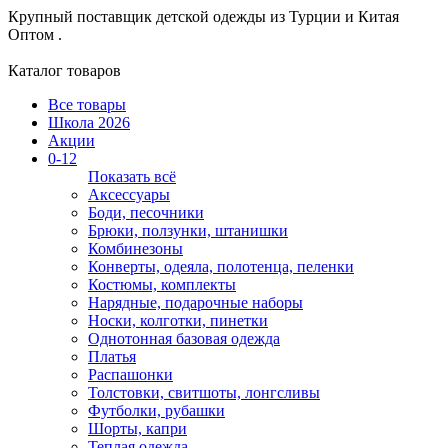
Крупный поставщик детской одежды из
Турции и Китая
Оптом .
Каталог товаров
Все товары
Школа 2026
Акции
0-12
Показать всё
Аксессуары
Боди, песочники
Брюки, ползунки, штанишки
Комбинезоны
Конверты, одеяла, полотенца, пеленки
Костюмы, комплекты
Нарядные, подарочные наборы
Носки, колготки, пинетки
Однотонная базовая одежда
Платья
Распашонки
Толстовки, свитшоты, лонгсливы
Футболки, рубашки
Шорты, капри
Теплая одежда