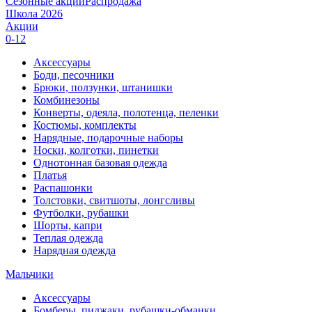
Сезонные акции
Распродажа
Школа 2026
Акции
0-12
Аксессуары
Боди, песочники
Брюки, ползунки, штанишки
Комбинезоны
Конверты, одеяла, полотенца, пеленки
Костюмы, комплекты
Нарядные, подарочные наборы
Носки, колготки, пинетки
Однотонная базовая одежда
Платья
Распашонки
Толстовки, свитшоты, лонгсливы
Футболки, рубашки
Шорты, капри
Теплая одежда
Нарядная одежда
Мальчики
Аксессуары
Бомберы, пиджаки, рубашки-обманки