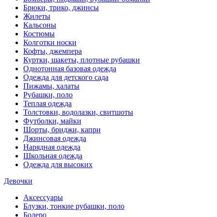
Брюки, трико, джинсы
Жилеты
Кальсоны
Костюмы
Колготки носки
Кофты, джемпера
Куртки, шакеты, плотные рубашки
Однотонная базовая одежда
Одежда для детского сада
Пижамы, халаты
Рубашки, поло
Теплая одежда
Толстовки, водолазки, свитшоты
Футболки, майки
Шорты, бриджи, капри
Джинсовая одежда
Нарядная одежда
Школьная одежда
Одежда для высоких
Девочки
Аксессуары
Блузки, тонкие рубашки, поло
Болеро