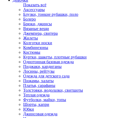
Девочки
Показать всё
Аксессуары
Блузки, тонкие рубашки, поло
Болеро
Брюки, джинсы
Вязаные вещи
Джемпера, свитера
Жилеты
Колготки носки
Комбинезоны
Костюмы
Куртки, шакеты, плотные рубашки
Однотонная базовая одежда
Пиджаки, кардиганы
Лосины, рейтузы
Одежда для детского сада
Пижамы, халаты
Платья, сарафаны
Толстовки, водолазки, свитшоты
Теплая одежда
Футболки, майки, топы
Шорты, капри
Юбки
Джинсовая одежда