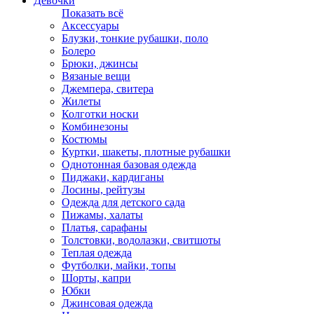
Девочки
Показать всё
Аксессуары
Блузки, тонкие рубашки, поло
Болеро
Брюки, джинсы
Вязаные вещи
Джемпера, свитера
Жилеты
Колготки носки
Комбинезоны
Костюмы
Куртки, шакеты, плотные рубашки
Однотонная базовая одежда
Пиджаки, кардиганы
Лосины, рейтузы
Одежда для детского сада
Пижамы, халаты
Платья, сарафаны
Толстовки, водолазки, свитшоты
Теплая одежда
Футболки, майки, топы
Шорты, капри
Юбки
Джинсовая одежда