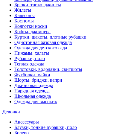
Брюки, трико, джинсы
Жилеты
Кальсоны
Костюмы
Колготки носки
Кофты, джемпера
Куртки, шакеты, плотные рубашки
Однотонная базовая одежда
Одежда для детского сада
Пижамы, халаты
Рубашки, поло
Теплая одежда
Толстовки, водолазки, свитшоты
Футболки, майки
Шорты, бриджи, капри
Джинсовая одежда
Нарядная одежда
Школьная одежда
Одежда для высоких
Девочки
Аксессуары
Блузки, тонкие рубашки, поло
Болеро