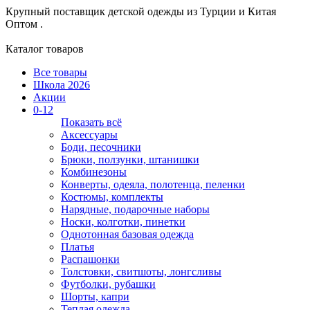
Крупный поставщик детской одежды из
Турции и Китая
Оптом .
Каталог товаров
Все товары
Школа 2026
Акции
0-12
Показать всё
Аксессуары
Боди, песочники
Брюки, ползунки, штанишки
Комбинезоны
Конверты, одеяла, полотенца, пеленки
Костюмы, комплекты
Нарядные, подарочные наборы
Носки, колготки, пинетки
Однотонная базовая одежда
Платья
Распашонки
Толстовки, свитшоты, лонгсливы
Футболки, рубашки
Шорты, капри
Теплая одежда