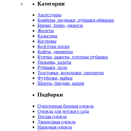
Категории
Аксессуары
Бомберы, пиджаки, рубашки-обманки
Брюки, трико, джинсы
Жилеты
Кальсоны
Костюмы
Колготки носки
Кофты, джемпера
Куртки, шакеты, плотные рубашки
Пижамы, халаты
Рубашки, поло
Толстовки, водолазки, свитшоты
Футболки, майки
Шорты, бриджи, капри
Подборки
Однотонная базовая одежда
Одежда для детского сада
Теплая одежда
Джинсовая одежда
Нарядная одежда