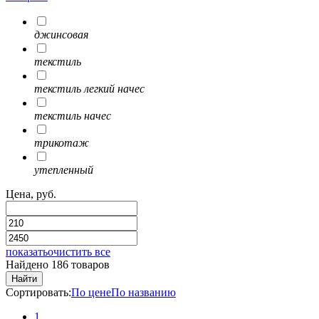
джинсовая
текстиль
текстиль легкий начес
текстиль начес
трикотаж
утепленный
Цена, руб.
показать
очистить все
Найдено 186 товаров
Найти
Сортировать:
По цене
По названию
1