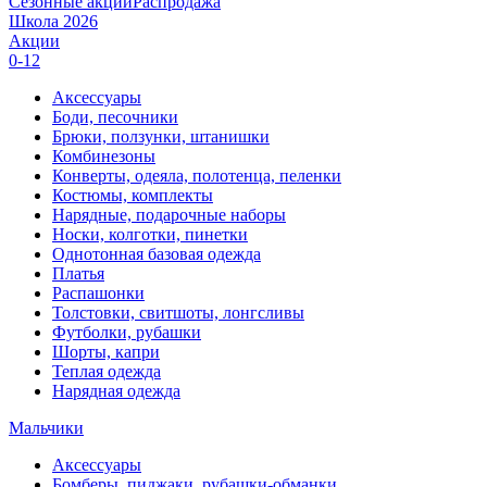
Сезонные акции
Распродажа
Школа 2026
Акции
0-12
Аксессуары
Боди, песочники
Брюки, ползунки, штанишки
Комбинезоны
Конверты, одеяла, полотенца, пеленки
Костюмы, комплекты
Нарядные, подарочные наборы
Носки, колготки, пинетки
Однотонная базовая одежда
Платья
Распашонки
Толстовки, свитшоты, лонгсливы
Футболки, рубашки
Шорты, капри
Теплая одежда
Нарядная одежда
Мальчики
Аксессуары
Бомберы, пиджаки, рубашки-обманки