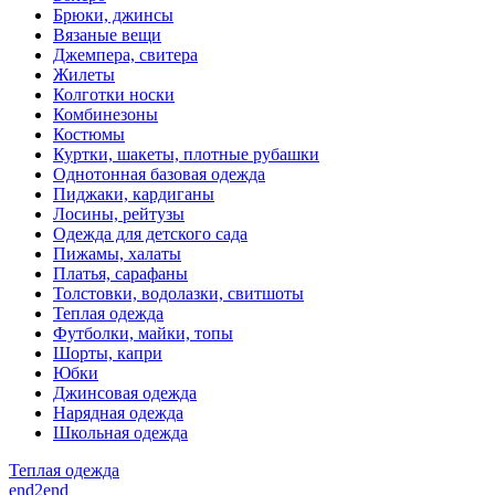
Брюки, джинсы
Вязаные вещи
Джемпера, свитера
Жилеты
Колготки носки
Комбинезоны
Костюмы
Куртки, шакеты, плотные рубашки
Однотонная базовая одежда
Пиджаки, кардиганы
Лосины, рейтузы
Одежда для детского сада
Пижамы, халаты
Платья, сарафаны
Толстовки, водолазки, свитшоты
Теплая одежда
Футболки, майки, топы
Шорты, капри
Юбки
Джинсовая одежда
Нарядная одежда
Школьная одежда
Теплая одежда
end2end