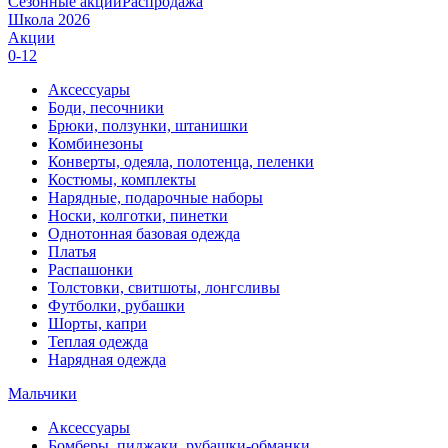
Сезонные акции
Распродажа
Школа 2026
Акции
0-12
Аксессуары
Боди, песочники
Брюки, ползунки, штанишки
Комбинезоны
Конверты, одеяла, полотенца, пеленки
Костюмы, комплекты
Нарядные, подарочные наборы
Носки, колготки, пинетки
Однотонная базовая одежда
Платья
Распашонки
Толстовки, свитшоты, лонгсливы
Футболки, рубашки
Шорты, капри
Теплая одежда
Нарядная одежда
Мальчики
Аксессуары
Бомберы, пиджаки, рубашки-обманки