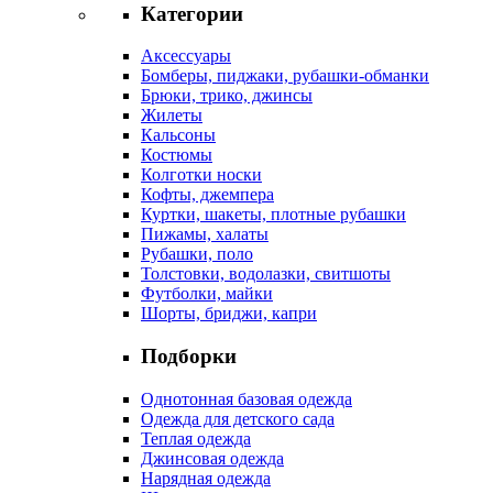
Категории
Аксессуары
Бомберы, пиджаки, рубашки-обманки
Брюки, трико, джинсы
Жилеты
Кальсоны
Костюмы
Колготки носки
Кофты, джемпера
Куртки, шакеты, плотные рубашки
Пижамы, халаты
Рубашки, поло
Толстовки, водолазки, свитшоты
Футболки, майки
Шорты, бриджи, капри
Подборки
Однотонная базовая одежда
Одежда для детского сада
Теплая одежда
Джинсовая одежда
Нарядная одежда