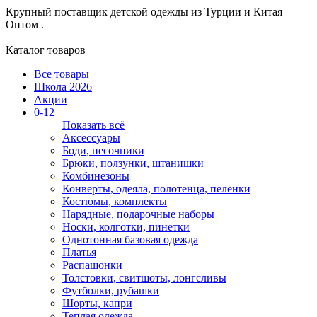
Крупный поставщик детской одежды из
Турции и Китая
Оптом .
Каталог товаров
Все товары
Школа 2026
Акции
0-12
Показать всё
Аксессуары
Боди, песочники
Брюки, ползунки, штанишки
Комбинезоны
Конверты, одеяла, полотенца, пеленки
Костюмы, комплекты
Нарядные, подарочные наборы
Носки, колготки, пинетки
Однотонная базовая одежда
Платья
Распашонки
Толстовки, свитшоты, лонгсливы
Футболки, рубашки
Шорты, капри
Теплая одежда