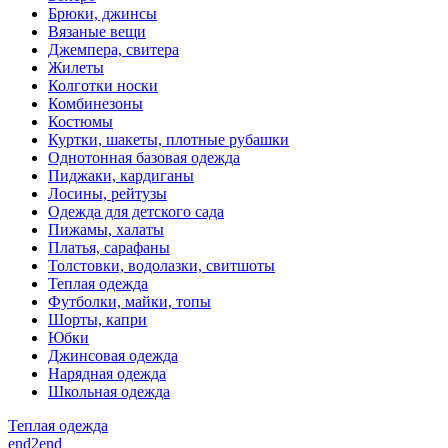
Брюки, джинсы
Вязаные вещи
Джемпера, свитера
Жилеты
Колготки носки
Комбинезоны
Костюмы
Куртки, шакеты, плотные рубашки
Однотонная базовая одежда
Пиджаки, кардиганы
Лосины, рейтузы
Одежда для детского сада
Пижамы, халаты
Платья, сарафаны
Толстовки, водолазки, свитшоты
Теплая одежда
Футболки, майки, топы
Шорты, капри
Юбки
Джинсовая одежда
Нарядная одежда
Школьная одежда
Теплая одежда
end2end