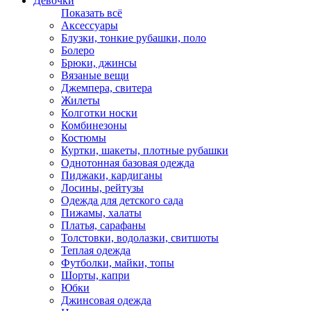
Девочки
Показать всё
Аксессуары
Блузки, тонкие рубашки, поло
Болеро
Брюки, джинсы
Вязаные вещи
Джемпера, свитера
Жилеты
Колготки носки
Комбинезоны
Костюмы
Куртки, шакеты, плотные рубашки
Однотонная базовая одежда
Пиджаки, кардиганы
Лосины, рейтузы
Одежда для детского сада
Пижамы, халаты
Платья, сарафаны
Толстовки, водолазки, свитшоты
Теплая одежда
Футболки, майки, топы
Шорты, капри
Юбки
Джинсовая одежда