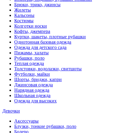
Брюки, трико, джинсы
Жилеты
Кальсоны
Костюмы
Колготки носки
Кофты, джемпера
Куртки, шакеты, плотные рубашки
Однотонная базовая одежда
Одежда для детского сада
Пижамы, халаты
Рубашки, поло
Теплая одежда
Толстовки, водолазки, свитшоты
Футболки, майки
Шорты, бриджи, капри
Джинсовая одежда
Нарядная одежда
Школьная одежда
Одежда для высоких
Девочки
Аксессуары
Блузки, тонкие рубашки, поло
Болеро