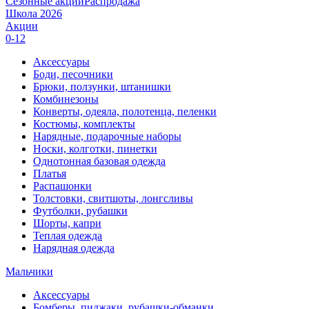
Сезонные акции
Распродажа
Школа 2026
Акции
0-12
Аксессуары
Боди, песочники
Брюки, ползунки, штанишки
Комбинезоны
Конверты, одеяла, полотенца, пеленки
Костюмы, комплекты
Нарядные, подарочные наборы
Носки, колготки, пинетки
Однотонная базовая одежда
Платья
Распашонки
Толстовки, свитшоты, лонгсливы
Футболки, рубашки
Шорты, капри
Теплая одежда
Нарядная одежда
Мальчики
Аксессуары
Бомберы, пиджаки, рубашки-обманки