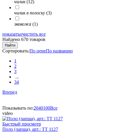
чилик
(12)
чилик в полоску
(3)
экокожа
(1)
показать
очистить все
Найдено 670 товаров
Найти
Сортировать:
По цене
По названию
1
2
3
...
34
Вперед
Показывать по:
20
40
100
Все
video
Быстрый просмотр
Поло (лапша), арт.: TT 1127