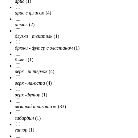
арис
(1)
арис с флисом
(4)
атлас
(2)
блузка - текстиль
(1)
брюки - футер с эластаном
(1)
бэмвэ
(1)
верх - интерлок
(4)
верх - лакоста
(4)
верх -футор
(1)
вязаный трикотаж
(33)
габардин
(1)
гипюр
(1)