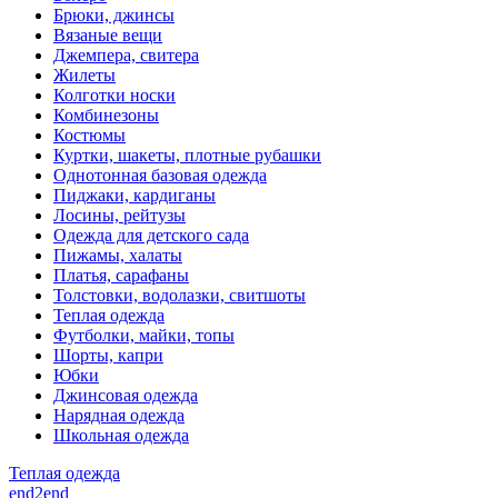
Брюки, джинсы
Вязаные вещи
Джемпера, свитера
Жилеты
Колготки носки
Комбинезоны
Костюмы
Куртки, шакеты, плотные рубашки
Однотонная базовая одежда
Пиджаки, кардиганы
Лосины, рейтузы
Одежда для детского сада
Пижамы, халаты
Платья, сарафаны
Толстовки, водолазки, свитшоты
Теплая одежда
Футболки, майки, топы
Шорты, капри
Юбки
Джинсовая одежда
Нарядная одежда
Школьная одежда
Теплая одежда
end2end