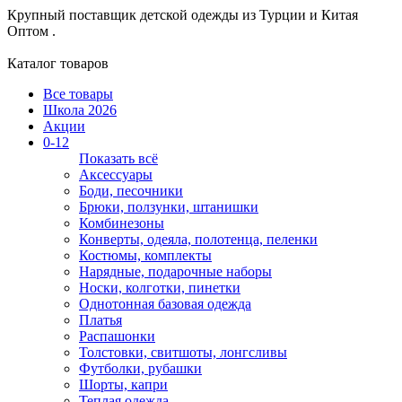
Крупный поставщик детской одежды из
Турции и Китая
Оптом .
Каталог товаров
Все товары
Школа 2026
Акции
0-12
Показать всё
Аксессуары
Боди, песочники
Брюки, ползунки, штанишки
Комбинезоны
Конверты, одеяла, полотенца, пеленки
Костюмы, комплекты
Нарядные, подарочные наборы
Носки, колготки, пинетки
Однотонная базовая одежда
Платья
Распашонки
Толстовки, свитшоты, лонгсливы
Футболки, рубашки
Шорты, капри
Теплая одежда