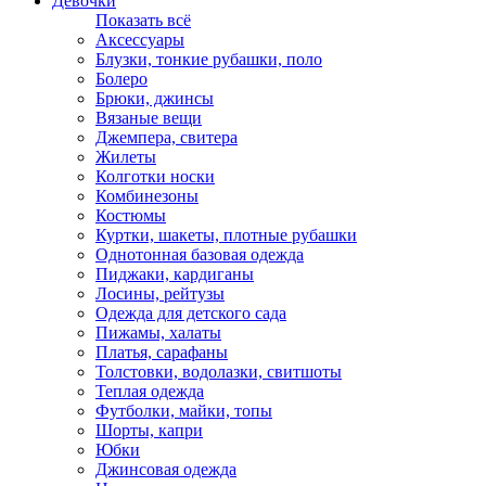
Девочки
Показать всё
Аксессуары
Блузки, тонкие рубашки, поло
Болеро
Брюки, джинсы
Вязаные вещи
Джемпера, свитера
Жилеты
Колготки носки
Комбинезоны
Костюмы
Куртки, шакеты, плотные рубашки
Однотонная базовая одежда
Пиджаки, кардиганы
Лосины, рейтузы
Одежда для детского сада
Пижамы, халаты
Платья, сарафаны
Толстовки, водолазки, свитшоты
Теплая одежда
Футболки, майки, топы
Шорты, капри
Юбки
Джинсовая одежда