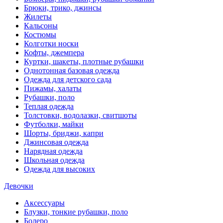
Брюки, трико, джинсы
Жилеты
Кальсоны
Костюмы
Колготки носки
Кофты, джемпера
Куртки, шакеты, плотные рубашки
Однотонная базовая одежда
Одежда для детского сада
Пижамы, халаты
Рубашки, поло
Теплая одежда
Толстовки, водолазки, свитшоты
Футболки, майки
Шорты, бриджи, капри
Джинсовая одежда
Нарядная одежда
Школьная одежда
Одежда для высоких
Девочки
Аксессуары
Блузки, тонкие рубашки, поло
Болеро