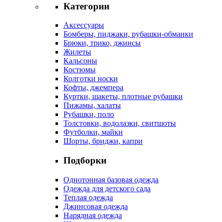
Категории
Аксессуары
Бомберы, пиджаки, рубашки-обманки
Брюки, трико, джинсы
Жилеты
Кальсоны
Костюмы
Колготки носки
Кофты, джемпера
Куртки, шакеты, плотные рубашки
Пижамы, халаты
Рубашки, поло
Толстовки, водолазки, свитшоты
Футболки, майки
Шорты, бриджи, капри
Подборки
Однотонная базовая одежда
Одежда для детского сада
Теплая одежда
Джинсовая одежда
Нарядная одежда