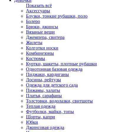
Девочки
Показать всё
Аксессуары
Блузки, тонкие рубашки, поло
Болеро
Брюки, джинсы
Вязаные вещи
Джемпера, свитера
Жилеты
Колготки носки
Комбинезоны
Костюмы
Куртки, шакеты, плотные рубашки
Однотонная базовая одежда
Пиджаки, кардиганы
Лосины, рейтузы
Одежда для детского сада
Пижамы, халаты
Платья, сарафаны
Толстовки, водолазки, свитшоты
Теплая одежда
Футболки, майки, топы
Шорты, капри
Юбки
Джинсовая одежда