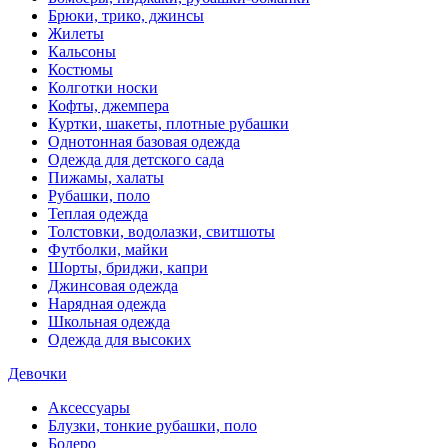
Брюки, трико, джинсы
Жилеты
Кальсоны
Костюмы
Колготки носки
Кофты, джемпера
Куртки, шакеты, плотные рубашки
Однотонная базовая одежда
Одежда для детского сада
Пижамы, халаты
Рубашки, поло
Теплая одежда
Толстовки, водолазки, свитшоты
Футболки, майки
Шорты, бриджи, капри
Джинсовая одежда
Нарядная одежда
Школьная одежда
Одежда для высоких
Девочки
Аксессуары
Блузки, тонкие рубашки, поло
Болеро