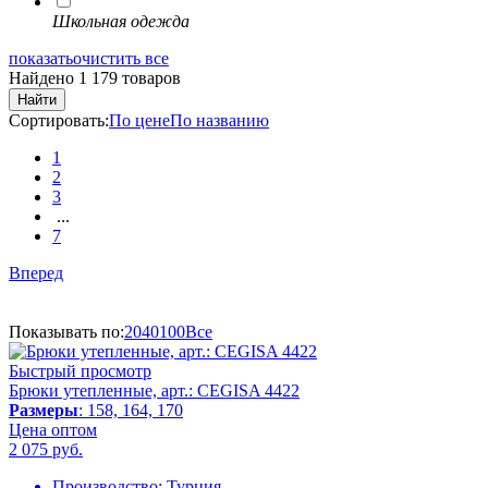
Школьная одежда
показать
очистить все
Найдено 1 179 товаров
Найти
Сортировать:
По цене
По названию
1
2
3
...
7
Вперед
Показывать по:
20
40
100
Все
Быстрый просмотр
Брюки утепленные, арт.: CEGISA 4422
Размеры
: 158, 164, 170
Цена оптом
2 075
руб.
Производство:
Турция