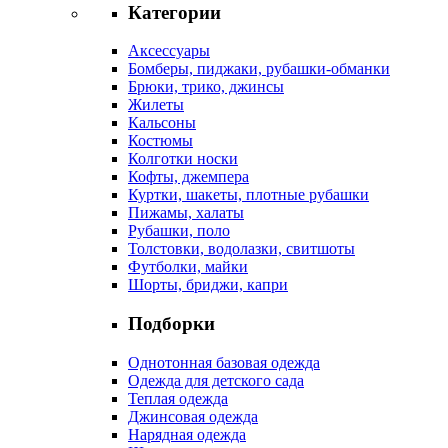
Категории
Аксессуары
Бомберы, пиджаки, рубашки-обманки
Брюки, трико, джинсы
Жилеты
Кальсоны
Костюмы
Колготки носки
Кофты, джемпера
Куртки, шакеты, плотные рубашки
Пижамы, халаты
Рубашки, поло
Толстовки, водолазки, свитшоты
Футболки, майки
Шорты, бриджи, капри
Подборки
Однотонная базовая одежда
Одежда для детского сада
Теплая одежда
Джинсовая одежда
Нарядная одежда