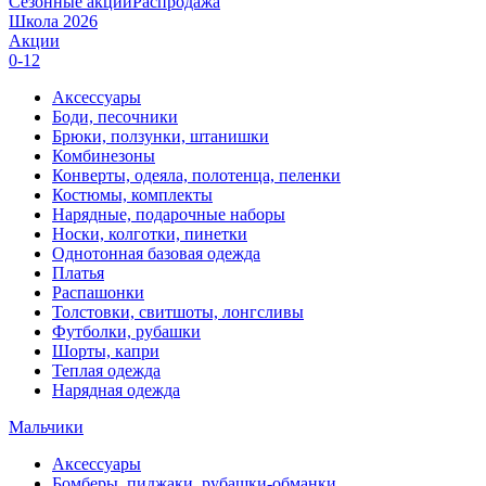
Сезонные акции
Распродажа
Школа 2026
Акции
0-12
Аксессуары
Боди, песочники
Брюки, ползунки, штанишки
Комбинезоны
Конверты, одеяла, полотенца, пеленки
Костюмы, комплекты
Нарядные, подарочные наборы
Носки, колготки, пинетки
Однотонная базовая одежда
Платья
Распашонки
Толстовки, свитшоты, лонгсливы
Футболки, рубашки
Шорты, капри
Теплая одежда
Нарядная одежда
Мальчики
Аксессуары
Бомберы, пиджаки, рубашки-обманки