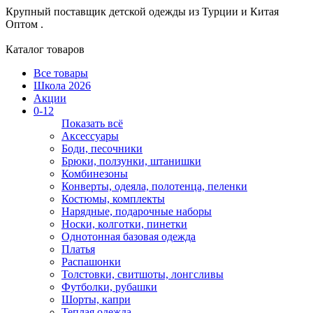
Крупный поставщик детской одежды из
Турции и Китая
Оптом .
Каталог товаров
Все товары
Школа 2026
Акции
0-12
Показать всё
Аксессуары
Боди, песочники
Брюки, ползунки, штанишки
Комбинезоны
Конверты, одеяла, полотенца, пеленки
Костюмы, комплекты
Нарядные, подарочные наборы
Носки, колготки, пинетки
Однотонная базовая одежда
Платья
Распашонки
Толстовки, свитшоты, лонгсливы
Футболки, рубашки
Шорты, капри
Теплая одежда