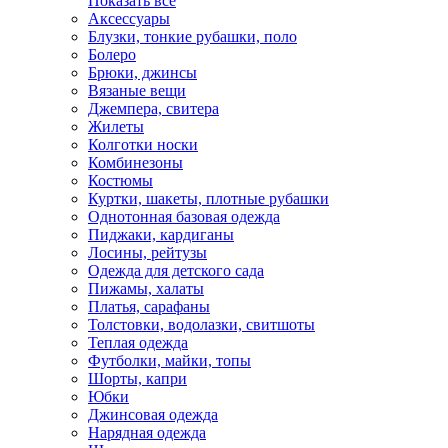
Показать всё
Аксессуары
Блузки, тонкие рубашки, поло
Болеро
Брюки, джинсы
Вязаные вещи
Джемпера, свитера
Жилеты
Колготки носки
Комбинезоны
Костюмы
Куртки, шакеты, плотные рубашки
Однотонная базовая одежда
Пиджаки, кардиганы
Лосины, рейтузы
Одежда для детского сада
Пижамы, халаты
Платья, сарафаны
Толстовки, водолазки, свитшоты
Теплая одежда
Футболки, майки, топы
Шорты, капри
Юбки
Джинсовая одежда
Нарядная одежда