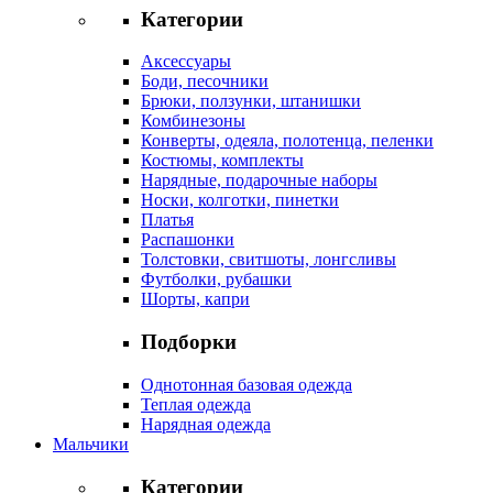
Категории
Аксессуары
Боди, песочники
Брюки, ползунки, штанишки
Комбинезоны
Конверты, одеяла, полотенца, пеленки
Костюмы, комплекты
Нарядные, подарочные наборы
Носки, колготки, пинетки
Платья
Распашонки
Толстовки, свитшоты, лонгсливы
Футболки, рубашки
Шорты, капри
Подборки
Однотонная базовая одежда
Теплая одежда
Нарядная одежда
Мальчики
Категории