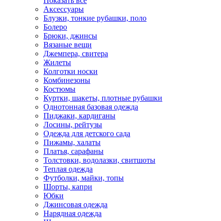
Показать всё
Аксессуары
Блузки, тонкие рубашки, поло
Болеро
Брюки, джинсы
Вязаные вещи
Джемпера, свитера
Жилеты
Колготки носки
Комбинезоны
Костюмы
Куртки, шакеты, плотные рубашки
Однотонная базовая одежда
Пиджаки, кардиганы
Лосины, рейтузы
Одежда для детского сада
Пижамы, халаты
Платья, сарафаны
Толстовки, водолазки, свитшоты
Теплая одежда
Футболки, майки, топы
Шорты, капри
Юбки
Джинсовая одежда
Нарядная одежда