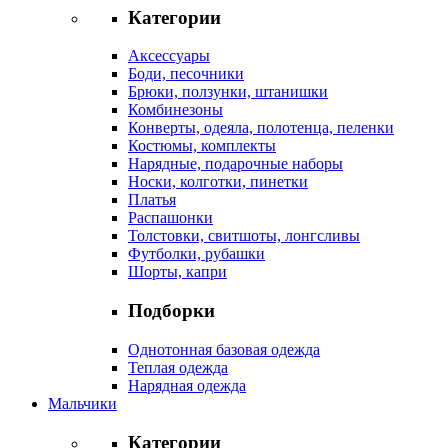
Категории
Аксессуары
Боди, песочники
Брюки, ползунки, штанишки
Комбинезоны
Конверты, одеяла, полотенца, пеленки
Костюмы, комплекты
Нарядные, подарочные наборы
Носки, колготки, пинетки
Платья
Распашонки
Толстовки, свитшоты, лонгсливы
Футболки, рубашки
Шорты, капри
Подборки
Однотонная базовая одежда
Теплая одежда
Нарядная одежда
Мальчики
Категории