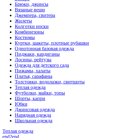
Брюки, джинсы
Вязаные вещи
Джемпера, свитера
Жилеты
Колготки носки
Комбинезоны
Костюмы
Куртки, шакеты, плотные рубашки
Однотонная базовая одежда
Пиджаки, кардиганы
Лосины, рейтузы
Одежда для детского сада
Пижамы, халаты
Платья, сарафаны
Толстовки, водолазки, свитшоты
Теплая одежда
Футболки, майки, топы
Шорты, капри
Юбки
Джинсовая одежда
Нарядная одежда
Школьная одежда
Теплая одежда
end2end