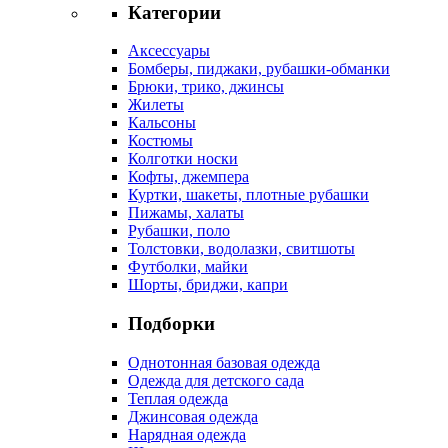
Категории
Аксессуары
Бомберы, пиджаки, рубашки-обманки
Брюки, трико, джинсы
Жилеты
Кальсоны
Костюмы
Колготки носки
Кофты, джемпера
Куртки, шакеты, плотные рубашки
Пижамы, халаты
Рубашки, поло
Толстовки, водолазки, свитшоты
Футболки, майки
Шорты, бриджи, капри
Подборки
Однотонная базовая одежда
Одежда для детского сада
Теплая одежда
Джинсовая одежда
Нарядная одежда