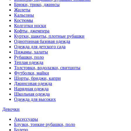
Брюки, трико, джинсы
Жилеты
Кальсоны
Костюмы
Колготки носки
Кофты, джемпера
Куртки, шакеты, плотные рубашки
Однотонная базовая одежда
Одежда для детского сада
Пижамы, халаты
Рубашки, поло
Теплая одежда
Толстовки, водолазки, свитшоты
Футболки, майки
Шорты, бриджи, капри
Джинсовая одежда
Нарядная одежда
Школьная одежда
Одежда для высоких
Девочки
Аксессуары
Блузки, тонкие рубашки, поло
Болеро