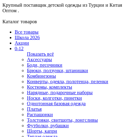
Крупный поставщик детской одежды из
Турции и Китая
Оптом .
Каталог товаров
Все товары
Школа 2026
Акции
0-12
Показать всё
Аксессуары
Боди, песочники
Брюки, ползунки, штанишки
Комбинезоны
Конверты, одеяла, полотенца, пеленки
Костюмы, комплекты
Нарядные, подарочные наборы
Носки, колготки, пинетки
Однотонная базовая одежда
Платья
Распашонки
Толстовки, свитшоты, лонгсливы
Футболки, рубашки
Шорты, капри
Теплая одежда