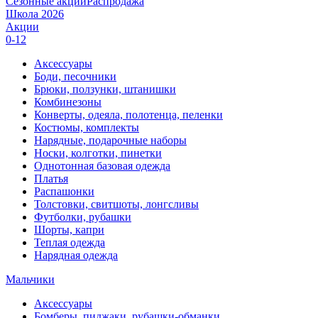
Сезонные акции
Распродажа
Школа 2026
Акции
0-12
Аксессуары
Боди, песочники
Брюки, ползунки, штанишки
Комбинезоны
Конверты, одеяла, полотенца, пеленки
Костюмы, комплекты
Нарядные, подарочные наборы
Носки, колготки, пинетки
Однотонная базовая одежда
Платья
Распашонки
Толстовки, свитшоты, лонгсливы
Футболки, рубашки
Шорты, капри
Теплая одежда
Нарядная одежда
Мальчики
Аксессуары
Бомберы, пиджаки, рубашки-обманки