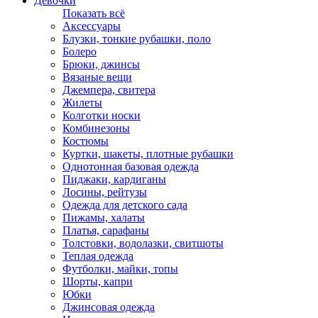
Девочки
Показать всё
Аксессуары
Блузки, тонкие рубашки, поло
Болеро
Брюки, джинсы
Вязаные вещи
Джемпера, свитера
Жилеты
Колготки носки
Комбинезоны
Костюмы
Куртки, шакеты, плотные рубашки
Однотонная базовая одежда
Пиджаки, кардиганы
Лосины, рейтузы
Одежда для детского сада
Пижамы, халаты
Платья, сарафаны
Толстовки, водолазки, свитшоты
Теплая одежда
Футболки, майки, топы
Шорты, капри
Юбки
Джинсовая одежда