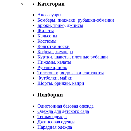
Категории
Аксессуары
Бомберы, пиджаки, рубашки-обманки
Брюки, трико, джинсы
Жилеты
Кальсоны
Костюмы
Колготки носки
Кофты, джемпера
Куртки, шакеты, плотные рубашки
Пижамы, халаты
Рубашки, поло
Толстовки, водолазки, свитшоты
Футболки, майки
Шорты, бриджи, капри
Подборки
Однотонная базовая одежда
Одежда для детского сада
Теплая одежда
Джинсовая одежда
Нарядная одежда