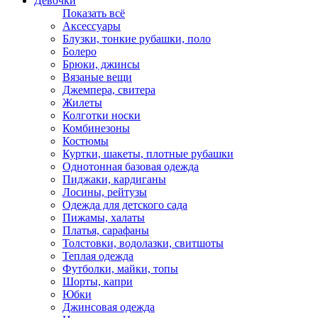
Девочки
Показать всё
Аксессуары
Блузки, тонкие рубашки, поло
Болеро
Брюки, джинсы
Вязаные вещи
Джемпера, свитера
Жилеты
Колготки носки
Комбинезоны
Костюмы
Куртки, шакеты, плотные рубашки
Однотонная базовая одежда
Пиджаки, кардиганы
Лосины, рейтузы
Одежда для детского сада
Пижамы, халаты
Платья, сарафаны
Толстовки, водолазки, свитшоты
Теплая одежда
Футболки, майки, топы
Шорты, капри
Юбки
Джинсовая одежда