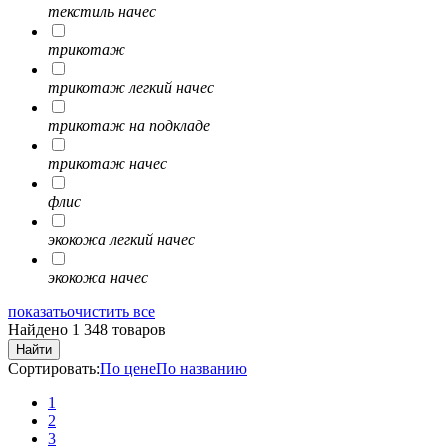
текстиль начес
трикотаж
трикотаж легкий начес
трикотаж на подкладе
трикотаж начес
флис
экокожа легкий начес
экокожа начес
показать
очистить все
Найдено 1 348 товаров
Найти
Сортировать:
По цене
По названию
1
2
3