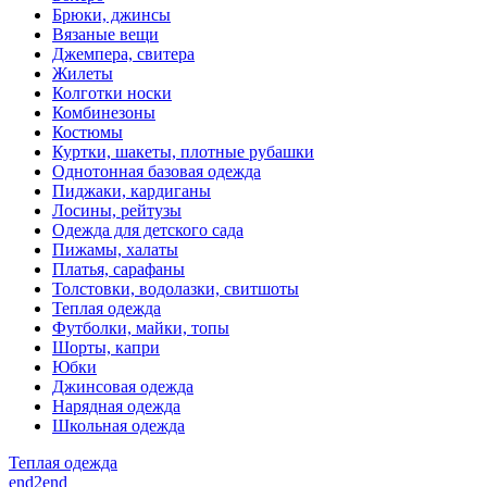
Брюки, джинсы
Вязаные вещи
Джемпера, свитера
Жилеты
Колготки носки
Комбинезоны
Костюмы
Куртки, шакеты, плотные рубашки
Однотонная базовая одежда
Пиджаки, кардиганы
Лосины, рейтузы
Одежда для детского сада
Пижамы, халаты
Платья, сарафаны
Толстовки, водолазки, свитшоты
Теплая одежда
Футболки, майки, топы
Шорты, капри
Юбки
Джинсовая одежда
Нарядная одежда
Школьная одежда
Теплая одежда
end2end