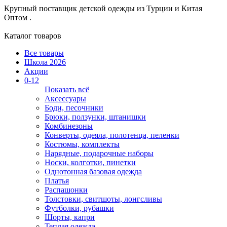
Крупный поставщик детской одежды из
Турции и Китая
Оптом .
Каталог товаров
Все товары
Школа 2026
Акции
0-12
Показать всё
Аксессуары
Боди, песочники
Брюки, ползунки, штанишки
Комбинезоны
Конверты, одеяла, полотенца, пеленки
Костюмы, комплекты
Нарядные, подарочные наборы
Носки, колготки, пинетки
Однотонная базовая одежда
Платья
Распашонки
Толстовки, свитшоты, лонгсливы
Футболки, рубашки
Шорты, капри
Теплая одежда