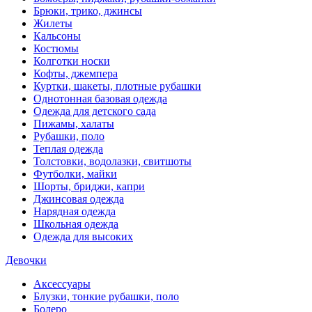
Брюки, трико, джинсы
Жилеты
Кальсоны
Костюмы
Колготки носки
Кофты, джемпера
Куртки, шакеты, плотные рубашки
Однотонная базовая одежда
Одежда для детского сада
Пижамы, халаты
Рубашки, поло
Теплая одежда
Толстовки, водолазки, свитшоты
Футболки, майки
Шорты, бриджи, капри
Джинсовая одежда
Нарядная одежда
Школьная одежда
Одежда для высоких
Девочки
Аксессуары
Блузки, тонкие рубашки, поло
Болеро