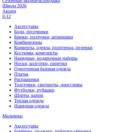
Сезонные акции
Распродажа
Школа 2026
Акции
0-12
Аксессуары
Боди, песочники
Брюки, ползунки, штанишки
Комбинезоны
Конверты, одеяла, полотенца, пеленки
Костюмы, комплекты
Нарядные, подарочные наборы
Носки, колготки, пинетки
Однотонная базовая одежда
Платья
Распашонки
Толстовки, свитшоты, лонгсливы
Футболки, рубашки
Шорты, капри
Теплая одежда
Нарядная одежда
Мальчики
Аксессуары
Бомберы, пиджаки, рубашки-обманки